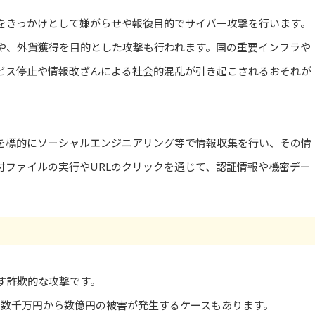
をきっかけとして嫌がらせや報復目的でサイバー攻撃を行います。
や、外貨獲得を目的とした攻撃も行われます。国の重要インフラや
ビス停止や情報改ざんによる社会的混乱が引き起こされるおそれが
を標的にソーシャルエンジニアリング等で情報収集を行い、その情
付ファイルの実行やURLのクリックを通じて、認証情報や機密デー
す詐欺的な攻撃です。
り数千万円から数億円の被害が発生するケースもあります。