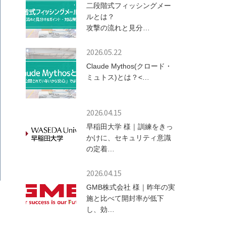
二段階式フィッシングメー
ルとは？
攻撃の流れと見分…
2026.05.22
Claude Mythos(クロード・
ミュトス)とは？<…
2026.04.15
早稲田大学 様｜訓練をきっ
かけに、セキュリティ意識
の定着…
2026.04.15
GMB株式会社 様｜昨年の実
施と比べて開封率が低下
し、効…