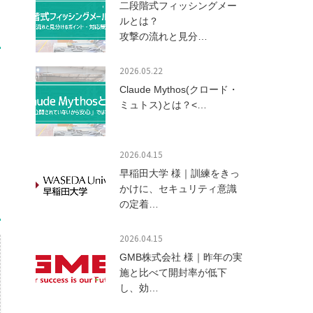
二段階式フィッシングメー
ルとは？
攻撃の流れと見分…
2026.05.22
Claude Mythos(クロード・
ミュトス)とは？<…
2026.04.15
早稲田大学 様｜訓練をきっ
かけに、セキュリティ意識
の定着…
2026.04.15
GMB株式会社 様｜昨年の実
施と比べて開封率が低下
し、効…