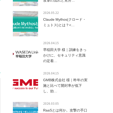
攻撃の流れと見分…
2026.05.22
Claude Mythos(クロード・
ミュトス)とは？<…
2026.04.15
早稲田大学 様｜訓練をきっ
かけに、セキュリティ意識
の定着…
2026.04.15
GMB株式会社 様｜昨年の実
施と比べて開封率が低下
し、効…
2026.03.05
RaaSとは何か。攻撃の手口